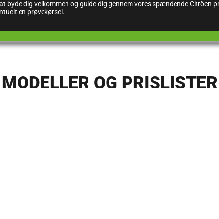
il at byde dig velkommen og guide dig gennem vores spændende Citröen pro
entuelt en prøvekørsel.
MODELLER OG PRISLISTER