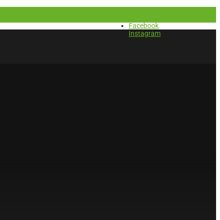
(+45) 64 41 42 30
info@autofyn.dk
Facebook
Instagram