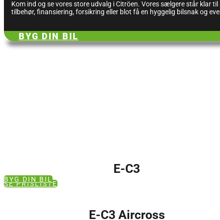
Kom ind og se vores store udvalg i Citröen. Vores sælgere står klar t
tilbehør, finansiering, forsikring eller blot få en hyggelig bilsnak og ev
BYG DIN BIL
E-C3
BYG DIN BIL
SE PRISLISTE
E-C3 Aircross