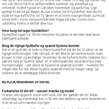
Når du er fast kunde hos os, sms’er eller mailer vi til dig, og minder dig
om, når det er tid til at skifte mellem sommer- og vinterhjul og
omvendt, hvilket typisk er i oktober/november og april/maj. Lige
gyldigt hvad tid på dagen du har booket tid til hjulskiftet, kan du frit
nyde en kop kaffe/the, se TV, læse i et af vores mange blade, surfe på
vores WiFi i vores venteområde eller kigge på biler i vores store
udstilling, imens vi skifter dine hjul.
Hvor lang tid tager hjulskiftet?
Hjulskiftet tager ca. 45-60 minutter, forudsat at der ikke skal laves
yderligere arbejde.
Brug de rigtige hjulbolte og spænd hjulene korrekt.
Det er en god idé, at lade os klare hjulskiftet på din bil. Vi sikrer, at de
rigtige bolte bruges. Vær obs på, at det ikke er de samme bolte, man
bruger til stål- og alufælge. Anvender du de forkerte bolte, risikerer du i
værste fald at hjulene ‘løber’ af. Vi efterspænder altid dine hjul med
momentnøgle – det sikrer at hjulene er spændt korrekt – hverken for
meget eller for lidt. Bliver hjulene spændt med for meget vægt, så
risikerer du at ødelægge bilens bremser.
BILPLEJE/RENGØRING AF DIN BIL
Forkælelse til din bil – uanset mærke og model
Vi løser alle opgaver, store som små, når det gælder din bil. Både
udvendigt og indvendigt kan vi få selv den ældste og mest beskidte bil
til at se ud som næsten nye igen.