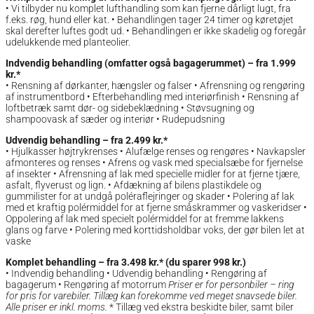
• Vi tilbyder nu komplet lufthandling som kan fjerne dårligt lugt, fra
f.eks. røg, hund eller kat. • Behandlingen tager 24 timer og køretøjet
skal derefter luftes godt ud. • Behandlingen er ikke skadelig og foregår
udelukkende med planteolier.
Indvendig behandling (omfatter også bagagerummet) – fra 1.999
kr.*
• Rensning af dørkanter, hængsler og falser • Afrensning og rengøring
af instrumentbord • Efterbehandling med interiørfinish • Rensning af
loftbetræk samt dør- og sidebeklædning • Støvsugning og
shampoovask af sæder og interiør • Rudepudsning
Udvendig behandling – fra 2.499 kr.*
• Hjulkasser højtrykrenses • Alufælge renses og rengøres • Navkapsler
afmonteres og renses • Afrens og vask med specialsæbe for fjernelse
af insekter • Afrensning af lak med specielle midler for at fjerne tjære,
asfalt, flyverust og lign. • Afdækning af bilens plastikdele og
gummilister for at undgå poléraflejringer og skader • Polering af lak
med et kraftig polérmiddel for at fjerne småskrammer og vaskeridser •
Oppolering af lak med specielt polérmiddel for at fremme lakkens
glans og farve • Polering med korttidsholdbar voks, der gør bilen let at
vaske
Komplet behandling – fra 3.498 kr.* (du sparer 998 kr.)
• Indvendig behandling • Udvendig behandling • Rengøring af
bagagerum • Rengøring af motorrum
Priser er for personbiler – ring
for pris for varebiler. Tillæg kan forekomme ved meget snavsede biler.
Alle priser er inkl. moms.
* Tillæg ved ekstra beskidte biler, samt biler