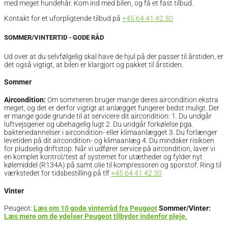
med meget hundehår. Kom ind med bilen, og få et fast tilbud.
Kontakt for et uforpligtende tilbud på
+45 64 41 42 30
SOMMER/VINTERTID - GODE RÅD
Ud over at du selvfølgelig skal have de hjul på der passer til årstiden, er
det også vigtigt, at bilen er klargjort og pakket til årstiden.
Sommer
Aircondition:
Om sommeren bruger mange deres aircondition ekstra
meget, og det er derfor vigtigt at anlægget fungerer bedst muligt. Der
er mange gode grunde til at servicere dit aircondition: 1. Du undgår
luftvejsgener og ubehagelig lugt 2. Du undgår forkølelse pga.
bakteriedannelser i aircondition- eller klimaanlægget 3. Du forlænger
levetiden på dit aircondition- og klimaanlæg 4. Du mindsker risikoen
for pludselig driftstop. Når vi udfører service på aircondition, laver vi
en komplet kontrol/test af systemet for utætheder og fylder nyt
kølemiddel (R134A) på samt olie til kompressoren og sporstof. Ring til
værkstedet for tidsbestilling på tlf
+45 64 41 42 30
Vinter
Peugeot:
Læs om 10 gode vinterråd fra Peugeot
Sommer/Vinter:
Læs mere om de ydelser Peugeot tilbyder indenfor pleje.