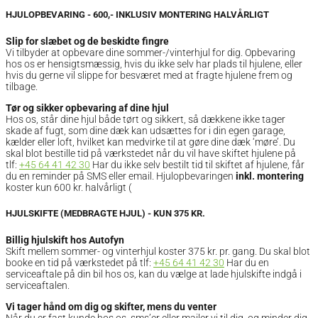
HJULOPBEVARING - 600,- INKLUSIV MONTERING HALVÅRLIGT
Slip for slæbet og de beskidte fingre
Vi tilbyder at opbevare dine sommer-/vinterhjul for dig. Opbevaring
hos os er hensigtsmæssig, hvis du ikke selv har plads til hjulene, eller
hvis du gerne vil slippe for besværet med at fragte hjulene frem og
tilbage.
Tør og sikker opbevaring af dine hjul
Hos os, står dine hjul både tørt og sikkert, så dækkene ikke tager
skade af fugt, som dine dæk kan udsættes for i din egen garage,
kælder eller loft, hvilket kan medvirke til at gøre dine dæk ‘møre’. Du
skal blot bestille tid på værkstedet når du vil have skiftet hjulene på
tlf:
+45 64 41 42 30
Har du ikke selv bestilt tid til skiftet af hjulene, får
du en reminder på SMS eller email. Hjulopbevaringen
inkl. montering
koster kun 600 kr. halvårligt (
HJULSKIFTE (MEDBRAGTE HJUL) - KUN 375 KR.
Billig hjulskift hos Autofyn
Skift mellem sommer- og vinterhjul koster 375 kr. pr. gang. Du skal blot
booke en tid på værkstedet på tlf:
+45 64 41 42 30
Har du en
serviceaftale på din bil hos os, kan du vælge at lade hjulskifte indgå i
serviceaftalen.
Vi tager hånd om dig og skifter, mens du venter