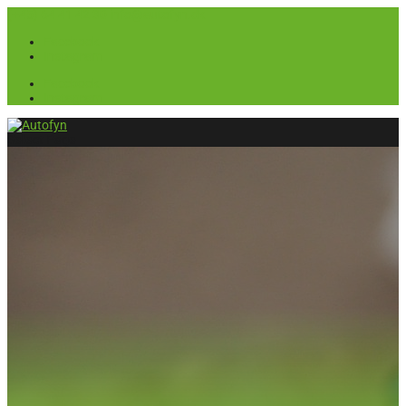
(+45) 64 41 42 30
info@autofyn.dk
Facebook
Instagram
Facebook
Instagram
Select Page