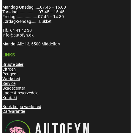
Mandag-Onsdag…….07.45 – 16.00
Torsdag…………………..07.45 – 15.45
Fredag…………………….07.45 – 14.30
Lørdag-Søndag………Lukket
Tlf.: 64 41 42 30
info@autofyn.dk
Mandal Alle 13, 5500 Middelfart
LINKS
Brugte biler
Citroën
Peugeot
Værksted
Service
Skadecenter
Lager & reservedele
Kontakt
Book tid på værksted
CarGarantie