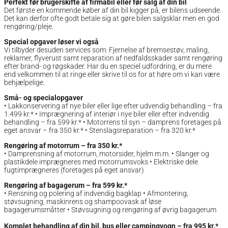
Perfekt før brugerskifte af firmabil eller før salg af din bil
Det første en kommende køber af din bil kigger på, er bilens udseende.
Det kan derfor ofte godt betale sig at gøre bilen salgsklar men en god
rengøring/pleje.
Special opgaver løser vi også
Vi tilbyder desuden services som: Fjernelse af bremsestøv, maling,
reklamer, flyverust samt reparation af nedfaldsskader samt rengøring
efter brand- og røgskader. Har du en speciel udfordring, er du mere
end velkommen til at ringe eller skrive til os for at høre om vi kan være
behjælpelige.
Små- og specialopgaver
• Lakkonservering af nye biler eller lige efter udvendig behandling – fra
1.499 kr.* • Imprægnering af interiør i nye biler eller efter indvendig
behandling – fra 599 kr.* • Motorrens til syn – damprens foretages på
eget ansvar – fra 350 kr.* • Stenslagsreparation – fra 320 kr.*
Rengøring af motorrum – fra 350 kr.*
• Damprensning af motorrum, motorsider, hjelm m.m. • Slanger og
plastikdele imprægneres med motorrumsvoks • Elektriske dele
fugtimprægneres (foretages på eget ansvar)
Rengøring af bagagerum – fra 599 kr.*
• Rensning og polering af indvendig bagklap • Afmontering,
støvsugning, maskinrens og shampoovask af løse
bagagerumsmåtter • Støvsugning og rengøring af øvrig bagagerum
Komplet behandling af din bil, bus eller campingvogn – fra 995 kr.*