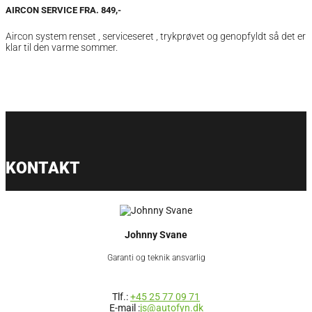
AIRCON SERVICE FRA. 849,-
Aircon system renset , serviceseret , trykprøvet og genopfyldt så det er
klar til den varme sommer.
KONTAKT
Johnny Svane
Garanti og teknik ansvarlig
Tlf.:
+45 25 77 09 71
E-mail :
js@autofyn.dk