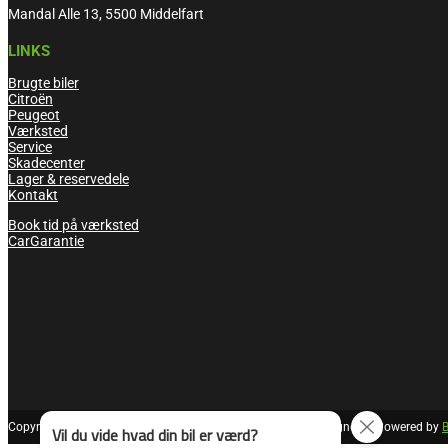
Mandal Alle 13, 5500 Middelfart
LINKS
Brugte biler
Citroën
Peugeot
Værksted
Service
Skadecenter
Lager & reservedele
Kontakt
Book tid på værksted
CarGarantie
Copyright © 2026 Autofyn. Alle rettigheder forbeholdes | Designed & Powered by
B
Vil du vide hvad din bil er værd?