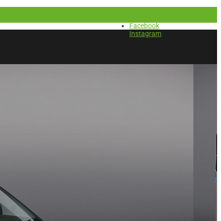
(+45) 64 41 42 30
info@autofyn.dk
Facebook
Instagram