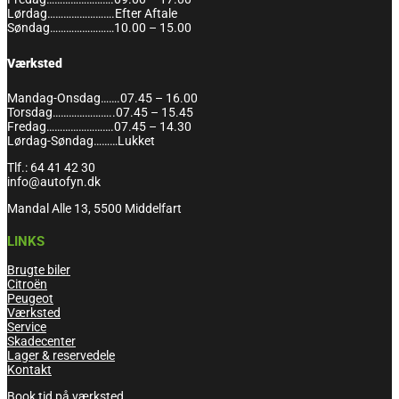
Lørdag…………………….Efter Aftale
Søndag……………………10.00 – 15.00
Værksted
Mandag-Onsdag…….07.45 – 16.00
Torsdag…………………..07.45 – 15.45
Fredag…………………….07.45 – 14.30
Lørdag-Søndag………Lukket
Tlf.: 64 41 42 30
info@autofyn.dk
Mandal Alle 13, 5500 Middelfart
LINKS
Brugte biler
Citroën
Peugeot
Værksted
Service
Skadecenter
Lager & reservedele
Kontakt
Book tid på værksted