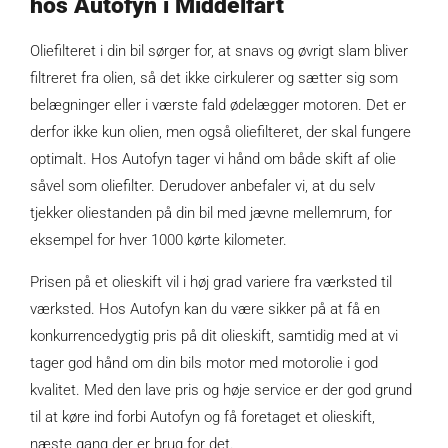
hos Autofyn i Middelfart
Oliefilteret i din bil sørger for, at snavs og øvrigt slam bliver
filtreret fra olien, så det ikke cirkulerer og sætter sig som
belægninger eller i værste fald ødelægger motoren. Det er
derfor ikke kun olien, men også oliefilteret, der skal fungere
optimalt. Hos Autofyn tager vi hånd om både skift af olie
såvel som oliefilter. Derudover anbefaler vi, at du selv
tjekker oliestanden på din bil med jævne mellemrum, for
eksempel for hver 1000 kørte kilometer.
Prisen på et olieskift vil i høj grad variere fra værksted til
værksted. Hos Autofyn kan du være sikker på at få en
konkurrencedygtig pris på dit olieskift, samtidig med at vi
tager god hånd om din bils motor med motorolie i god
kvalitet. Med den lave pris og høje service er der god grund
til at køre ind forbi Autofyn og få foretaget et olieskift,
næste gang der er brug for det.