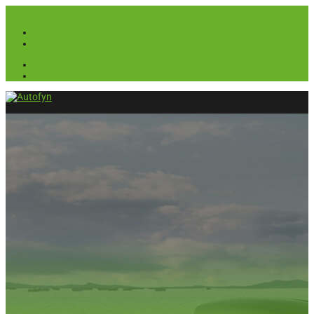
(+45) 64 41 42 30
info@autofyn.dk
Facebook
Instagram
Facebook
Instagram
Select Page