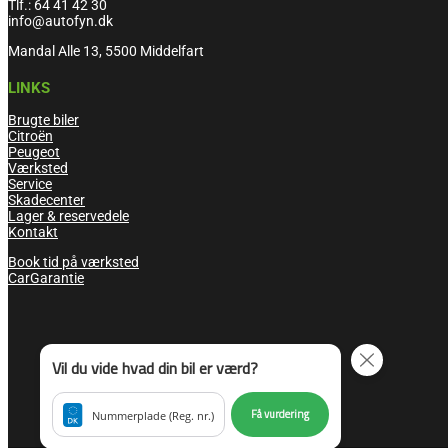
Tlf.: 64 41 42 30
info@autofyn.dk
Mandal Alle 13, 5500 Middelfart
LINKS
Brugte biler
Citroën
Peugeot
Værksted
Service
Skadecenter
Lager & reservedele
Kontakt
Book tid på værksted
CarGarantie
Vil du vide hvad din bil er værd?
Få vurdering
Nummerplade (Reg. nr.)