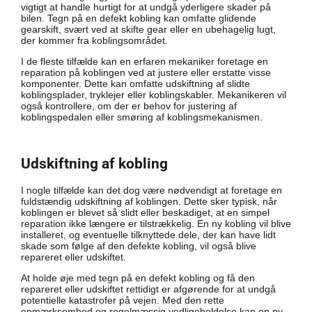
vigtigt at handle hurtigt for at undgå yderligere skader på
bilen. Tegn på en defekt kobling kan omfatte glidende
gearskift, svært ved at skifte gear eller en ubehagelig lugt,
der kommer fra koblingsområdet.
I de fleste tilfælde kan en erfaren mekaniker foretage en
reparation på koblingen ved at justere eller erstatte visse
komponenter. Dette kan omfatte udskiftning af slidte
koblingsplader, tryklejer eller koblingskabler. Mekanikeren vil
også kontrollere, om der er behov for justering af
koblingspedalen eller smøring af koblingsmekanismen.
Udskiftning af kobling
I nogle tilfælde kan det dog være nødvendigt at foretage en
fuldstændig udskiftning af koblingen. Dette sker typisk, når
koblingen er blevet så slidt eller beskadiget, at en simpel
reparation ikke længere er tilstrækkelig. En ny kobling vil blive
installeret, og eventuelle tilknyttede dele, der kan have lidt
skade som følge af den defekte kobling, vil også blive
repareret eller udskiftet.
At holde øje med tegn på en defekt kobling og få den
repareret eller udskiftet rettidigt er afgørende for at undgå
potentielle katastrofer på vejen. Med den rette
opmærksomhed og regelmæssig vedligeholdelse kan en ny