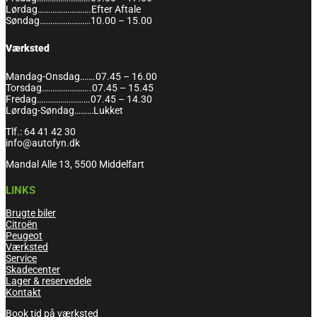
Lørdag…………………….Efter Aftale
Søndag……………………10.00 – 15.00
Værksted
Mandag-Onsdag…….07.45 – 16.00
Torsdag…………………..07.45 – 15.45
Fredag…………………….07.45 – 14.30
Lørdag-Søndag………Lukket
Tlf.: 64 41 42 30
info@autofyn.dk
Mandal Alle 13, 5500 Middelfart
LINKS
Brugte biler
Citroën
Peugeot
Værksted
Service
Skadecenter
Lager & reservedele
Kontakt
Book tid på værksted