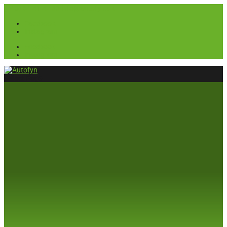
(+45) 64 41 42 30
info@autofyn.dk
Facebook
Instagram
Facebook
Instagram
Select Page